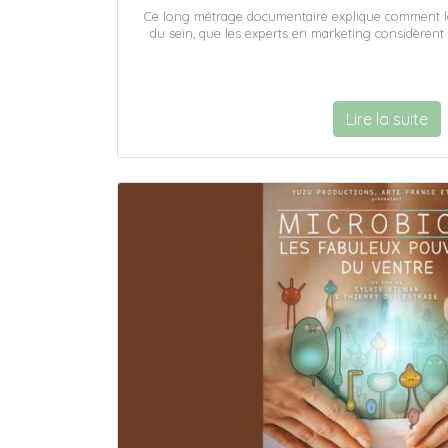
Ce long métrage documentaire explique comment la 
du sein, que les experts en marketing considèren
Lire la suite