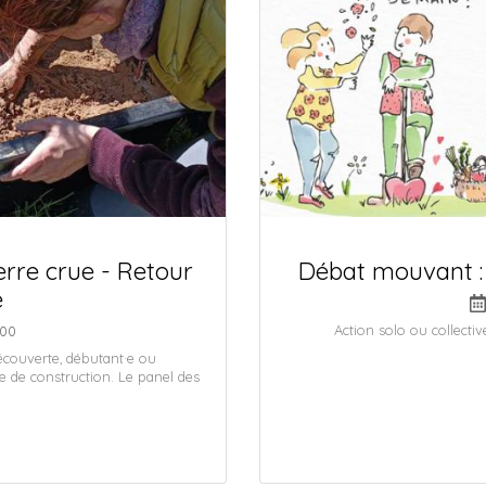
rre crue - Retour
Débat mouvant : 
e
Action solo ou collecti
h00
écouverte, débutant·e ou
e de construction. Le panel des