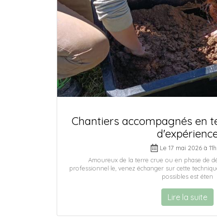
Chantiers accompagnés en te
d'expérienc
Le 17 mai 2026 à 11
Amoureux de la terre crue ou en phase de d
professionnel·le, venez échanger sur cette techniqu
possibles est éten
Lire la suite