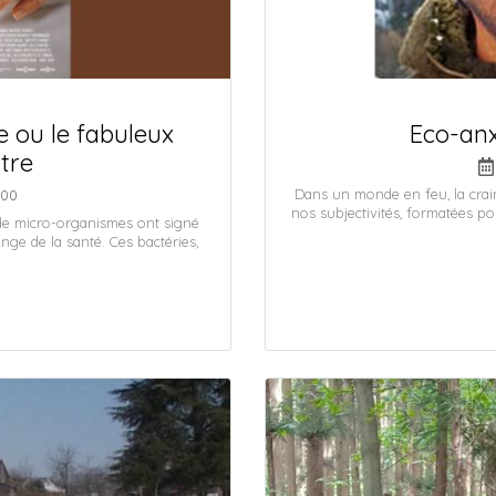
e ou le fabuleux
Eco-anx
tre
Dans un monde en feu, la crai
h00
nos subjectivités, formatées po
s de micro-organismes ont signé
nge de la santé. Ces bactéries,