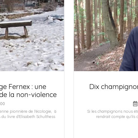
ge Fernex : une
Dix champignon
 de la non-violence
h00
enne pionnière de l'écologie, à
Si les champignons nous étai
du livre d'Elisabeth Schulthess
rendrait compte qu’ils 