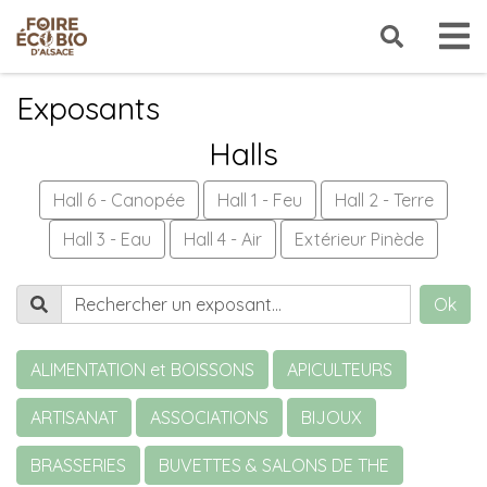
Exposants
Halls
Hall 6 - Canopée
Hall 1 - Feu
Hall 2 - Terre
Hall 3 - Eau
Hall 4 - Air
Extérieur Pinède
Ok
ALIMENTATION et BOISSONS
APICULTEURS
ARTISANAT
ASSOCIATIONS
BIJOUX
BRASSERIES
BUVETTES & SALONS DE THE