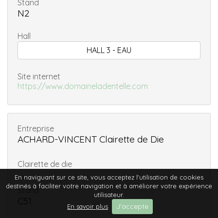
Stand
N2
Hall
HALL 3 - EAU
Site internet
https://www.domaineladentelle.com
Entreprise
ACHARD-VINCENT Clairette de Die
Clairette de die
En naviguant sur ce site, vous acceptez l'utilisation de cookies
destinés à faciliter votre navigation et à améliorer votre expérience
Stand
utilisateur.
C51
J'accepte
En savoir plus