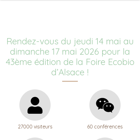
Rendez-vous du jeudi 14 mai au
dimanche 17 mai 2026 pour la
43ème édition de la Foire Ecobio
d’Alsace !
27000 visiteurs
60 conférences