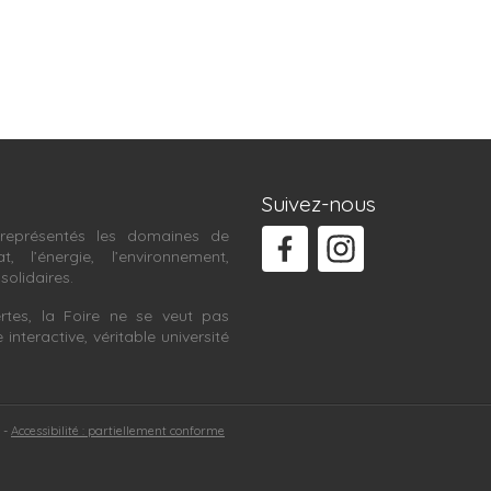
Suivez-nous
représentés les domaines de
at, l’énergie, l’environnement,
 solidaires.
rtes, la Foire ne se veut pas
teractive, véritable université
Accessibilité : partiellement conforme