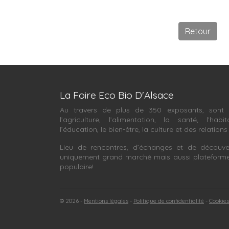
Retour
La Foire Eco Bio D'Alsace
Au travers de plus de 350 exposants, sont 
l’agriculture, l’alimentation, la santé, l’habit
l’éducation, le bien-être, la culture et des relations
Lieu de rencontres, d’échanges et de découve
uniquement grand marché mais aussi plateforme in
populaire!
© 2026 -
Mentions légales
Politique de confidentialité
Cookies