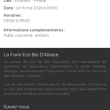
Lieu :
Extérieur - Pinède
Date :
Le 14 mai 2026 à 10h00
Horaires :
10h00 à 19h00
Informations complémentaires :
Public concerné : enfants
La Foire Eco Bio D'Alsace
Au travers de plus de 350 exposants, sont représentés les
domaines de l’agriculture, l’alimentation, la santé, l’habitat,
l’énergie, l’environnement, l’éducation, le bien-être, la culture et
des relations solidaires.
Lieu de rencontres, d’échanges et de découvertes, la Foire ne
se veut pas uniquement grand marché mais aussi plateforme
interactive, véritable université populaire!
Suivez-nous