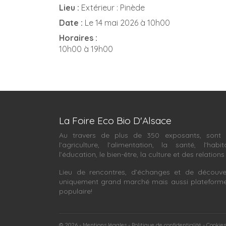
Lieu :
Extérieur : Pinède
Date :
Le 14 mai 2026 à 10h00
Horaires :
10h00 à 19h00
La Foire Eco Bio D'Alsace
Au travers de plus de 350 exposants, sont 
l’agriculture, l’alimentation, la santé, l’habit
l’éducation, le bien-être, la culture et des relations
Lieu de rencontres, d’échanges et de découve
uniquement grand marché mais aussi plateforme in
populaire!
© 2026 -
Mentions légales
Politique de confidentialité
Cookies