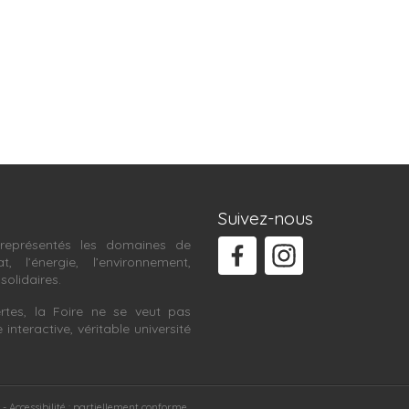
Suivez-nous
représentés les domaines de
at, l’énergie, l’environnement,
 solidaires.
rtes, la Foire ne se veut pas
teractive, véritable université
Accessibilité : partiellement conforme