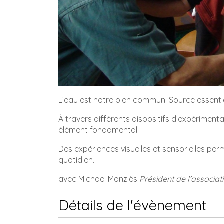
L’eau est notre bien commun. Source essentiel
À travers différents dispositifs d’expérimenta
élément fondamental.
Des expériences visuelles et sensorielles pe
quotidien.
avec Michaël Monziès
Président de l’associati
Détails de l'évènement