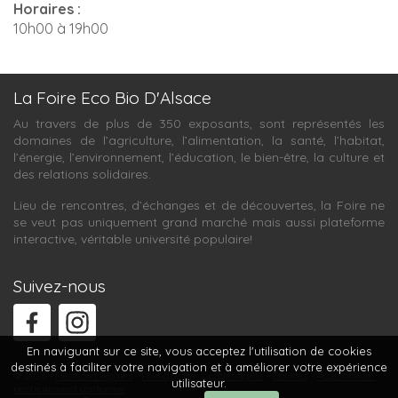
Horaires :
10h00 à 19h00
La Foire Eco Bio D'Alsace
Au travers de plus de 350 exposants, sont représentés les
domaines de l’agriculture, l’alimentation, la santé, l’habitat,
l’énergie, l’environnement, l’éducation, le bien-être, la culture et
des relations solidaires.
Lieu de rencontres, d’échanges et de découvertes, la Foire ne
se veut pas uniquement grand marché mais aussi plateforme
interactive, véritable université populaire!
Suivez-nous
En naviguant sur ce site, vous acceptez l'utilisation de cookies
destinés à faciliter votre navigation et à améliorer votre expérience
© 2026 -
Mentions légales
Politique de confidentialité
Cookies
Accessibilité :
utilisateur.
partiellement conforme