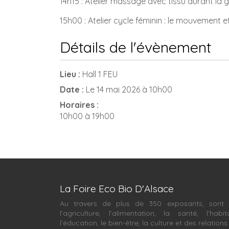
14h15 : Atelier massage avec tissu durant la
15h00 : Atelier cycle féminin : le mouvement e
Détails de l'évènement
Lieu :
Hall 1 FEU
Date :
Le 14 mai 2026 à 10h00
Horaires :
10h00 à 19h00
La Foire Eco Bio D'Alsace
Au travers de plus de 350 exposants, sont 
l’agriculture, l’alimentation, la santé, l’habit
l’éducation, le bien-être, la culture et des relations