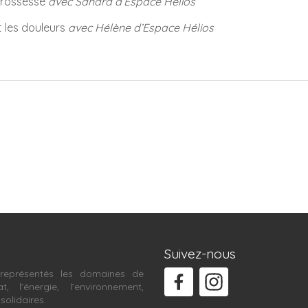
 grossesse
avec Sandra d’Espace Hélios
t les douleurs
avec Hélène d’Espace Hélios
Suivez-nous
représentés les domaines de
at, l’énergie, l’environnement,
 solidaires.